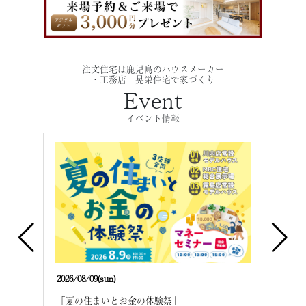
注文住宅は鹿児島のハウスメーカー
・工務店 晃栄住宅で家づくり
Event
イベント情報
2026/08/09(sun)
2026/
建て
「夏の住まいとお金の体験祭」
「夏