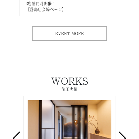
3店舗同時開催！
3店
【霧島店会場ページ】
【M
EVENT MORE
WORKS
施工実績