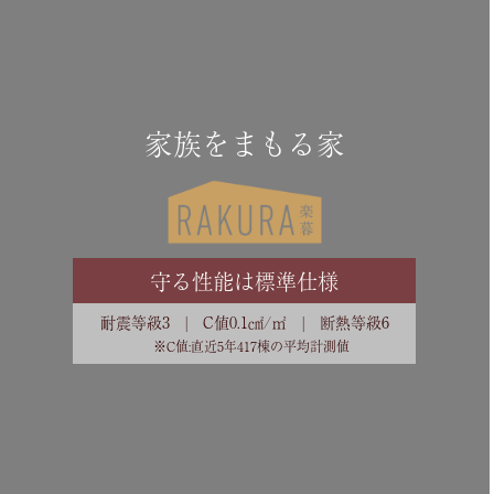
家族をまもる家
守る性能は標準仕様
耐震等級3 | C値0.1㎠/㎡ | 断熱等級6
※C値:直近5年417棟の平均計測値