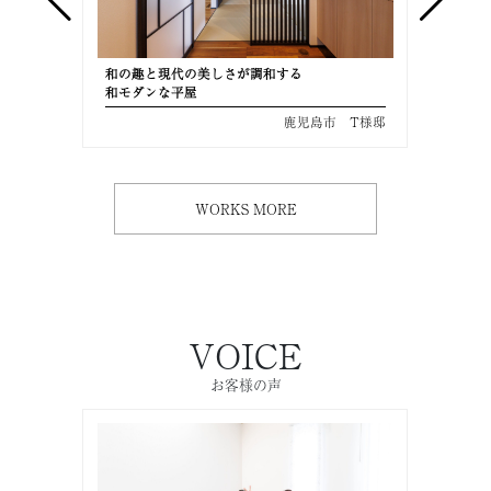
和の趣と現代の美しさが調和する
美しさ
和モダンな平屋
共働き
 M様邸
鹿児島市 T様邸
WORKS MORE
VOICE
お客様の声