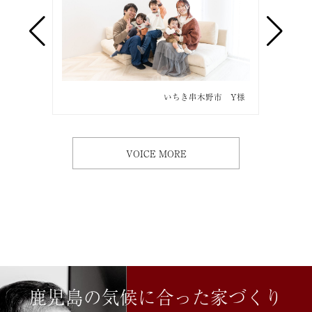
市 O様
いちき串木野市 Y様
VOICE MORE
鹿児島の気候に合った家づくり