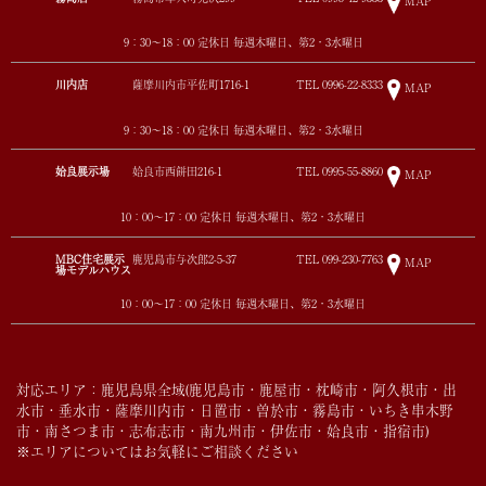
MAP
9：30～18：00 定休日 毎週木曜日、第2・3水曜日
川内店
薩摩川内市平佐町1716-1
TEL
0996-22-8333
MAP
9：30～18：00 定休日 毎週木曜日、第2・3水曜日
姶良展示場
姶良市西餅田216-1
TEL
0995-55-8860
MAP
10：00～17：00 定休日 毎週木曜日、第2・3水曜日
MBC住宅展示
鹿児島市与次郎2-5-37
TEL
099-230-7763
MAP
場モデルハウス
10：00～17：00 定休日 毎週木曜日、第2・3水曜日
対応エリア：鹿児島県全域(鹿児島市・鹿屋市・枕崎市・阿久根市・出
水市・垂水市・薩摩川内市・日置市・曽於市・霧島市・いちき串木野
市・南さつま市・志布志市・南九州市・伊佐市・姶良市・指宿市)
※エリアについてはお気軽にご相談ください