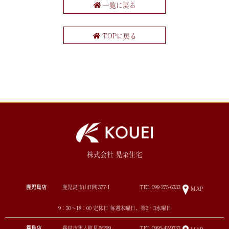
一覧に戻る
TOPに戻る
株式会社 晃栄住宅
鹿児島店
鹿児島市山田町377-1
TEL
099-275-6333
MAP
9：30～18：00 定休日 毎週木曜日、第2・3水曜日
霧島店
霧島市隼人町見次299
TEL
0995-42-9333