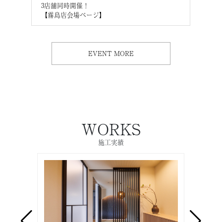
3店舗同時開催！
3店
【霧島店会場ページ】
【M
EVENT MORE
WORKS
施工実績