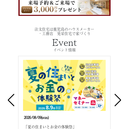
注文住宅は鹿児島のハウスメーカー
・工務店 晃栄住宅で家づくり
Event
イベント情報
2026/08/09(sun)
2026/
建て
「夏の住まいとお金の体験祭」
「夏