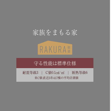
家族をまもる家
守る性能は標準仕様
耐震等級3 | C値0.1㎠/㎡ | 断熱等級6
※C値:直近5年417棟の平均計測値