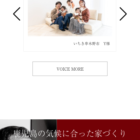
市 O様
いちき串木野市 Y様
VOICE MORE
鹿児島の気候に合った家づくり