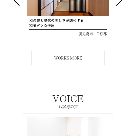
和の趣と現代の美しさが調和する
美しさ
和モダンな平屋
共働き
 M様邸
鹿児島市 T様邸
WORKS MORE
VOICE
お客様の声