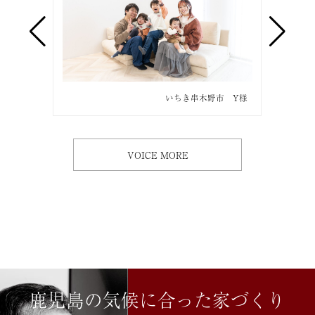
市 O様
いちき串木野市 Y様
VOICE MORE
鹿児島の気候に合った家づくり