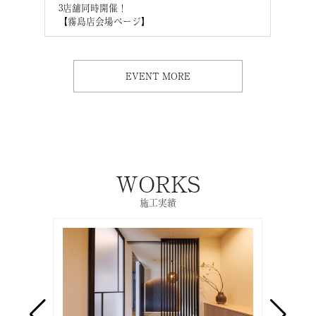
3店舗同時開催！
3店
【霧島店会場ページ】
【M
EVENT MORE
WORKS
施工実績