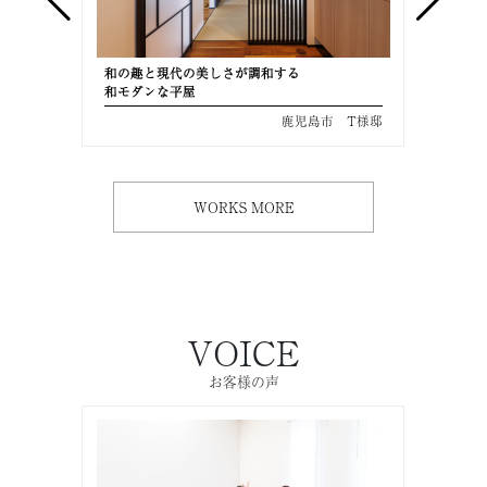
和の趣と現代の美しさが調和する
美しさ
和モダンな平屋
共働き
 M様邸
鹿児島市 T様邸
WORKS MORE
VOICE
お客様の声