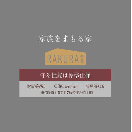
家族をまもる家
守る性能は標準仕様
耐震等級3 | C値0.1㎠/㎡ | 断熱等級6
※C値:直近5年417棟の平均計測値