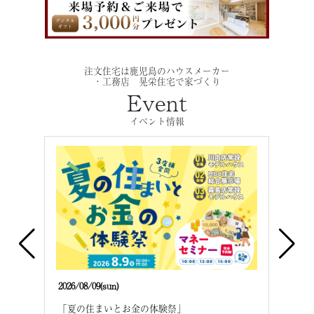
注文住宅は鹿児島のハウスメーカー
・工務店 晃栄住宅で家づくり
Event
イベント情報
2026/08/09(sun)
2026/
建て
「夏の住まいとお金の体験祭」
「夏