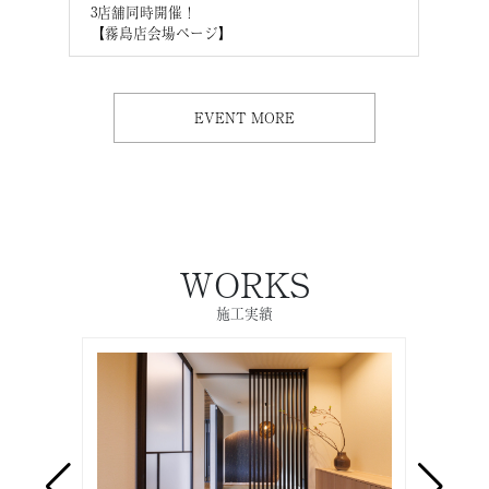
3店舗同時開催！
3店
【霧島店会場ページ】
【M
EVENT MORE
WORKS
施工実績