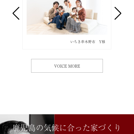
市 O様
いちき串木野市 Y様
VOICE MORE
鹿児島の気候に合った家づくり