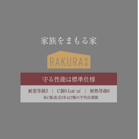
家族をまもる家
守る性能は標準仕様
耐震等級3 | C値0.1㎠/㎡ | 断熱等級6
※C値:直近5年417棟の平均計測値