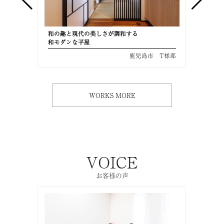
和の趣と現代の美しさが調和する
美しさ
和モダンな平屋
共働き
 M様邸
鹿児島市 T様邸
WORKS MORE
VOICE
お客様の声