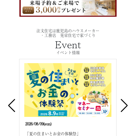
注文住宅は鹿児島のハウスメーカー
・工務店 晃栄住宅で家づくり
Event
イベント情報
2026/08/09(sun)
2026/
建て
「夏の住まいとお金の体験祭」
「夏