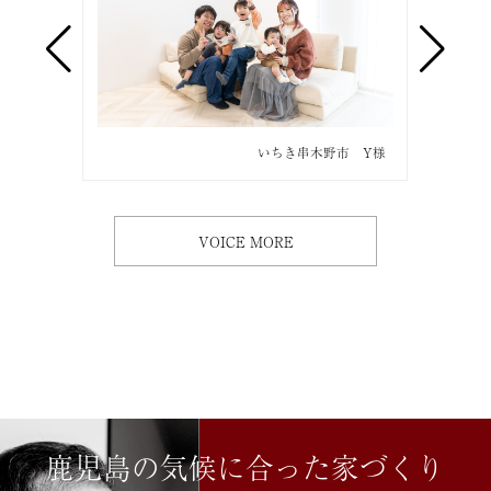
市 O様
いちき串木野市 Y様
VOICE MORE
鹿児島の気候に合った家づくり