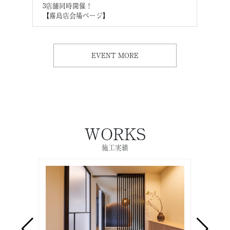
3店舗同時開催！
3店
【霧島店会場ページ】
【M
EVENT MORE
WORKS
施工実績