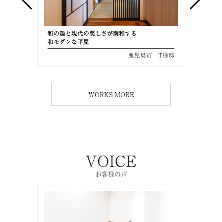
和の趣と現代の美しさが調和する
美しさ
和モダンな平屋
共働き
 M様邸
鹿児島市 T様邸
WORKS MORE
VOICE
お客様の声