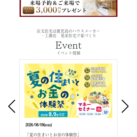
注文住宅は鹿児島のハウスメーカー
・工務店 晃栄住宅で家づくり
Event
イベント情報
2026/08/09(sun)
2026/
建て
「夏の住まいとお金の体験祭」
「夏