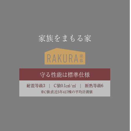
家族をまもる家
守る性能は標準仕様
耐震等級3 | C値0.1㎠/㎡ | 断熱等級6
※C値:直近5年417棟の平均計測値