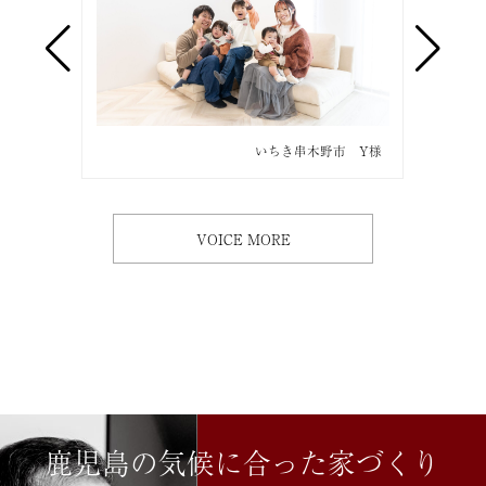
市 O様
いちき串木野市 Y様
VOICE MORE
鹿児島の気候に合った家づくり