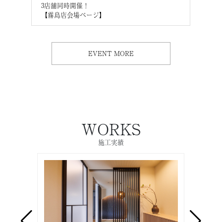
3店舗同時開催！
3店
【霧島店会場ページ】
【M
EVENT MORE
WORKS
施工実績