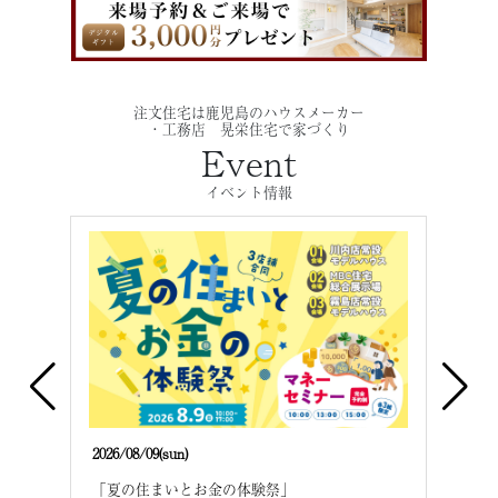
注文住宅は鹿児島のハウスメーカー
・工務店 晃栄住宅で家づくり
Event
イベント情報
2026/08/09(sun)
2026/
建て
「夏の住まいとお金の体験祭」
「夏