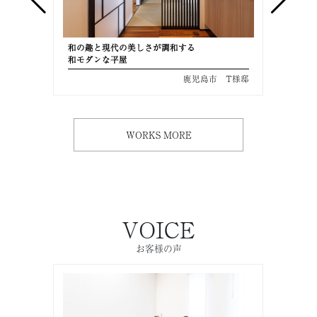
和の趣と現代の美しさが調和する
美しさ
和モダンな平屋
共働き
 M様邸
鹿児島市 T様邸
WORKS MORE
VOICE
お客様の声