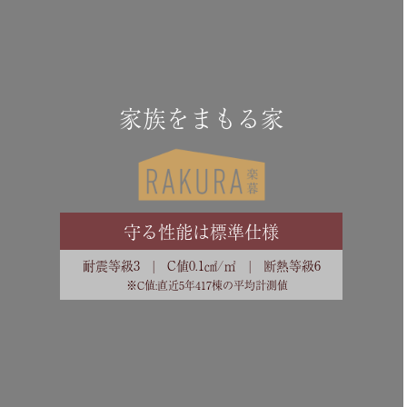
家族をまもる家
守る性能は標準仕様
耐震等級3 | C値0.1㎠/㎡ | 断熱等級6
※C値:直近5年417棟の平均計測値