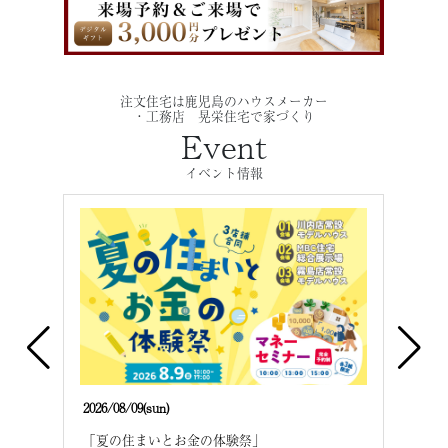
注文住宅は鹿児島のハウスメーカー
・工務店 晃栄住宅で家づくり
Event
イベント情報
2026/08/09(sun)
2026/
建て
「夏の住まいとお金の体験祭」
「夏