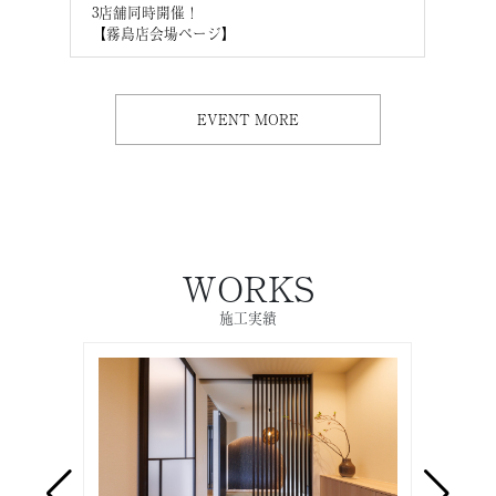
3店舗同時開催！
3店
【霧島店会場ページ】
【M
EVENT MORE
WORKS
施工実績