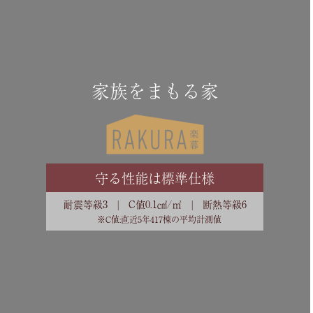
家族をまもる家
守る性能は標準仕様
耐震等級3 | C値0.1㎠/㎡ | 断熱等級6
※C値:直近5年417棟の平均計測値