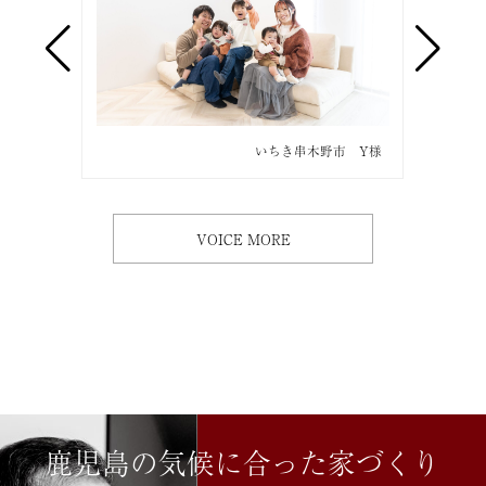
市 O様
いちき串木野市 Y様
VOICE MORE
鹿児島の気候に合った家づくり