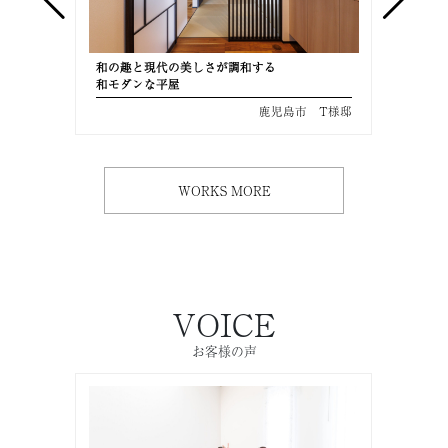
和の趣と現代の美しさが調和する
美しさ
和モダンな平屋
共働き
 M様邸
鹿児島市 T様邸
WORKS MORE
VOICE
お客様の声