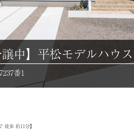
分譲中】平松モデルハウス
37番1
 徒歩 約11分】