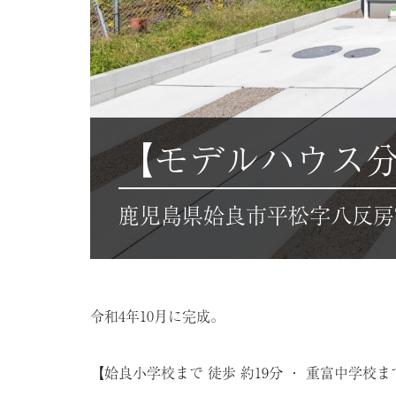
【モデルハウス
鹿児島県姶良市平松字八反房72
令和4年10月に完成。
【姶良小学校まで 徒歩 約19分 ・ 重富中学校まで