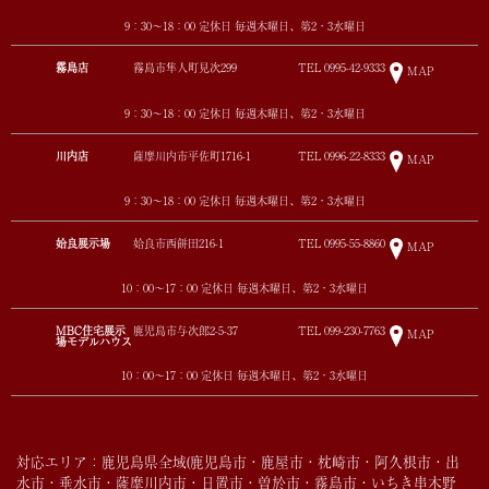
9：30～18：00 定休日 毎週木曜日、第2・3水曜日
霧島店
霧島市隼人町見次299
TEL
0995-42-9333
MAP
9：30～18：00 定休日 毎週木曜日、第2・3水曜日
川内店
薩摩川内市平佐町1716-1
TEL
0996-22-8333
MAP
9：30～18：00 定休日 毎週木曜日、第2・3水曜日
姶良展示場
姶良市西餅田216-1
TEL
0995-55-8860
MAP
10：00～17：00 定休日 毎週木曜日、第2・3水曜日
MBC住宅展示
鹿児島市与次郎2-5-37
TEL
099-230-7763
MAP
場モデルハウス
10：00～17：00 定休日 毎週木曜日、第2・3水曜日
対応エリア：鹿児島県全域(鹿児島市・鹿屋市・枕崎市・阿久根市・出
水市・垂水市・薩摩川内市・日置市・曽於市・霧島市・いちき串木野