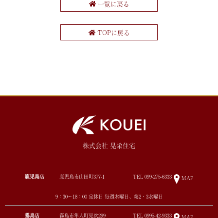
一覧に戻る
TOPに戻る
株式会社 晃栄住宅
鹿児島店
鹿児島市山田町377-1
TEL
099-275-6333
MAP
9：30～18：00 定休日 毎週木曜日、第2・3水曜日
霧島店
霧島市隼人町見次299
TEL
0995-42-9333
MAP