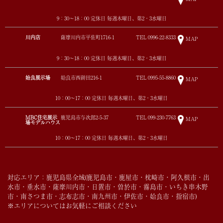
9：30～18：00 定休日 毎週木曜日、第2・3水曜日
川内店
薩摩川内市平佐町1716-1
TEL
0996-22-8333
MAP
9：30～18：00 定休日 毎週木曜日、第2・3水曜日
姶良展示場
姶良市西餅田216-1
TEL
0995-55-8860
MAP
10：00～17：00 定休日 毎週木曜日、第2・3水曜日
MBC住宅展示
鹿児島市与次郎2-5-37
TEL
099-230-7763
MAP
場モデルハウス
10：00～17：00 定休日 毎週木曜日、第2・3水曜日
対応エリア：鹿児島県全域(鹿児島市・鹿屋市・枕崎市・阿久根市・出
水市・垂水市・薩摩川内市・日置市・曽於市・霧島市・いちき串木野
市・南さつま市・志布志市・南九州市・伊佐市・姶良市・指宿市)
※エリアについてはお気軽にご相談ください