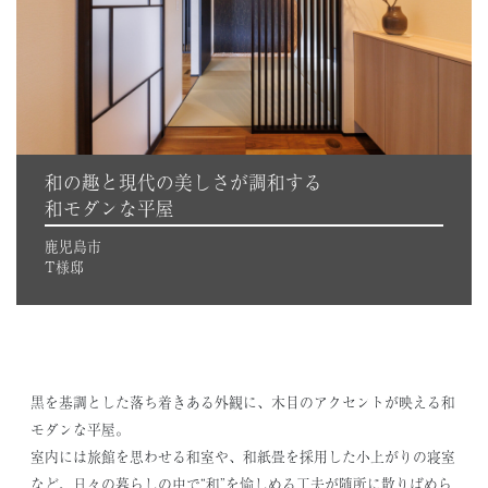
和の趣と現代の美しさが調和する
和モダンな平屋
鹿児島市
T様邸
黒を基調とした落ち着きある外観に、木目のアクセントが映える和
モダンな平屋。
室内には旅館を思わせる和室や、和紙畳を採用した小上がりの寝室
など、日々の暮らしの中で“和”を愉しめる工夫が随所に散りばめら