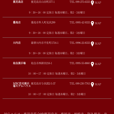
鹿児島店
鹿児島市山田町377-1
TEL
099-275-6333
MAP
9：30～18：00 定休日 毎週木曜日、第2・3水曜日
霧島店
霧島市隼人町見次299
TEL
0995-42-9333
MAP
9：30～18：00 定休日 毎週木曜日、第2・3水曜日
川内店
薩摩川内市平佐町1716-1
TEL
0996-22-8333
MAP
9：30～18：00 定休日 毎週木曜日、第2・3水曜日
姶良展示場
姶良市西餅田216-1
TEL
0995-55-8860
MAP
10：00～17：00 定休日 毎週木曜日、第2・3水曜日
MBC住宅展示
鹿児島市与次郎2-5-37
TEL
099-230-7763
MAP
場モデルハウス
10：00～17：00 定休日 毎週木曜日、第2・3水曜日
対応エリア：鹿児島県全域(鹿児島市・鹿屋市・枕崎市・阿久根市・出