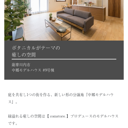
ボタニカルがテーマの
癒しの空間
薩摩川内市
中郷モデルハウス #9号棟
庭を共有し1つの街を作る、新しい形の分譲地『中郷モデルハウ
ス』。
緑溢れる癒しの空間は【 comstore. 】プロデュースのモデルハウス
です。