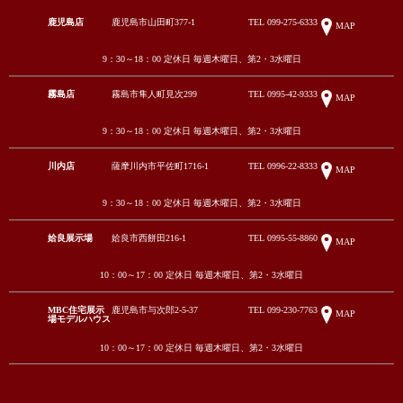
鹿児島店
鹿児島市山田町377-1
TEL
099-275-6333
MAP
9：30～18：00 定休日 毎週木曜日、第2・3水曜日
霧島店
霧島市隼人町見次299
TEL
0995-42-9333
MAP
9：30～18：00 定休日 毎週木曜日、第2・3水曜日
川内店
薩摩川内市平佐町1716-1
TEL
0996-22-8333
MAP
9：30～18：00 定休日 毎週木曜日、第2・3水曜日
姶良展示場
姶良市西餅田216-1
TEL
0995-55-8860
MAP
10：00～17：00 定休日 毎週木曜日、第2・3水曜日
MBC住宅展示
鹿児島市与次郎2-5-37
TEL
099-230-7763
MAP
場モデルハウス
10：00～17：00 定休日 毎週木曜日、第2・3水曜日