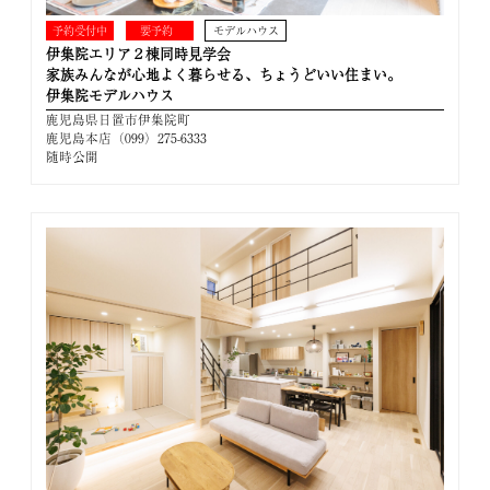
予約受付中
要予約
モデルハウス
伊集院エリア２棟同時見学会
家族みんなが心地よく暮らせる、ちょうどいい住まい。
伊集院モデルハウス
鹿児島県日置市伊集院町
鹿児島本店（099）275-6333
随時公開