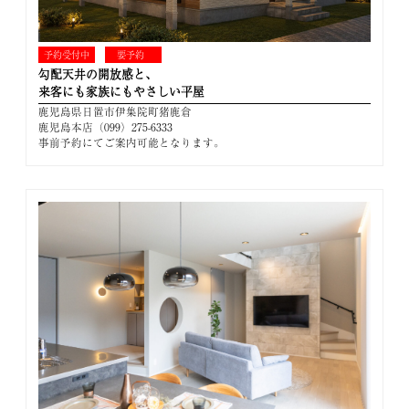
予約受付中
要予約
勾配天井の開放感と、
来客にも家族にもやさしい平屋
鹿児島県日置市伊集院町猪鹿倉
鹿児島本店（099）275-6333
事前予約にてご案内可能となります。