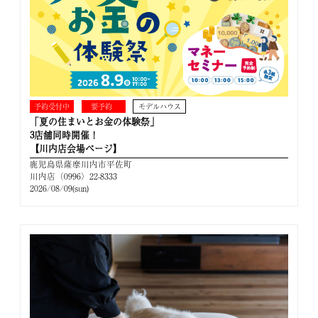
予約受付中
要予約
モデルハウス
「夏の住まいとお金の体験祭」
3店舗同時開催！
【川内店会場ページ】
鹿児島県薩摩川内市平佐町
川内店（0996）22-8333
2026/08/09(sun)