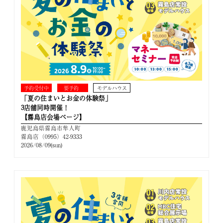
予約受付中
要予約
モデルハウス
「夏の住まいとお金の体験祭」
3店舗同時開催！
【霧島店会場ページ】
鹿児島県霧島市隼人町
霧島店（0995）42-9333
2026/08/09(sun)