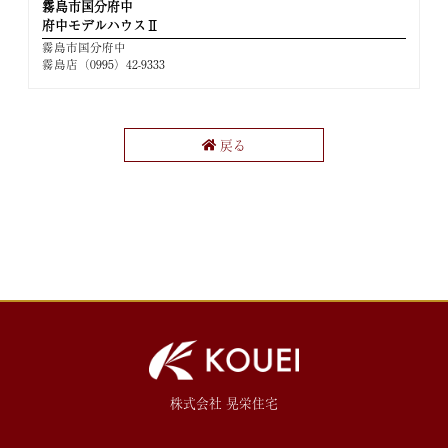
霧島市国分府中
府中モデルハウスⅡ
霧島市国分府中
霧島店（0995）42-9333
戻る
株式会社 晃栄住宅