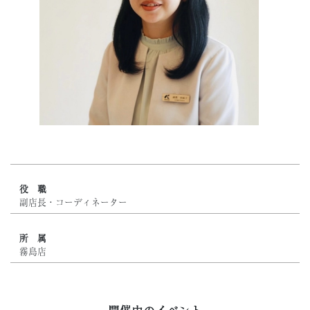
役 職
副店長・コーディネーター
所 属
霧島店