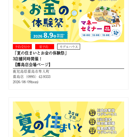
予約受付中
要予約
モデルハウス
「夏の住まいとお金の体験祭」
3店舗同時開催！
【霧島店会場ページ】
鹿児島県霧島市隼人町
霧島店（0995）42-9333
2026/08/09(sun)