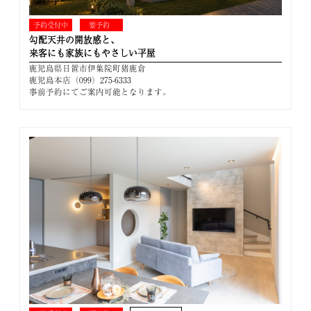
予約受付中
要予約
勾配天井の開放感と、
来客にも家族にもやさしい平屋
鹿児島県日置市伊集院町猪鹿倉
鹿児島本店（099）275-6333
事前予約にてご案内可能となります。