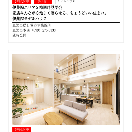
予約受付中
要予約
モデルハウス
伊集院エリア２棟同時見学会
家族みんなが心地よく暮らせる、ちょうどいい住まい。
伊集院モデルハウス
鹿児島県日置市伊集院町
鹿児島本店（099）275-6333
随時公開
予約受付中