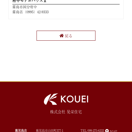
府中モデルハウスⅡ
霧島市国分府中
霧島店（0995）42-9333
戻る
株式会社 晃栄住宅
鹿児島店
鹿児島市山田町377-1
TEL
099-275-6333
MAP