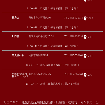
9：30～18：00 定休日 毎週木曜日、第2・3水曜日
霧島店
霧島市隼人町見次299
TEL
0995-42-9333
MAP
9：30～18：00 定休日 毎週木曜日、第2・3水曜日
川内店
薩摩川内市平佐町1716-1
TEL
0996-22-8333
MAP
9：30～18：00 定休日 毎週木曜日、第2・3水曜日
姶良展示場
姶良市西餅田216-1
TEL
0995-55-8860
MAP
10：00～17：00 定休日 毎週木曜日、第2・3水曜日
MBC住宅展示
鹿児島市与次郎2-5-37
TEL
099-230-7763
MAP
場モデルハウス
10：00～17：00 定休日 毎週木曜日、第2・3水曜日
対応エリア：鹿児島県全域(鹿児島市・鹿屋市・枕崎市・阿久根市・出