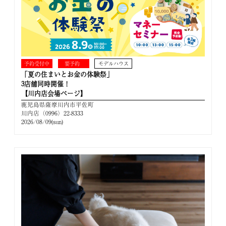
予約受付中
要予約
モデルハウス
「夏の住まいとお金の体験祭」
3店舗同時開催！
【川内店会場ページ】
鹿児島県薩摩川内市平佐町
川内店（0996）22-8333
2026/08/09(sun)