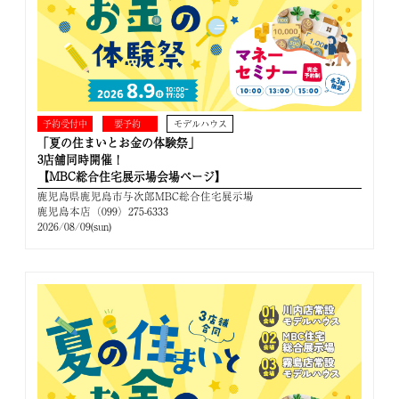
予約受付中
要予約
モデルハウス
「夏の住まいとお金の体験祭」
3店舗同時開催！
【MBC総合住宅展示場会場ページ】
鹿児島県鹿児島市与次郎MBC総合住宅展示場
鹿児島本店（099）275-6333
2026/08/09(sun)