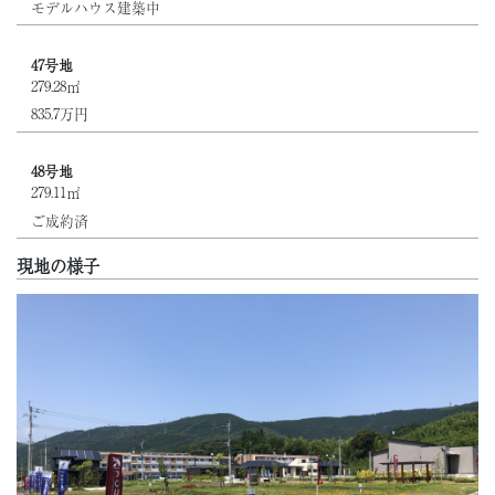
モデルハウス建築中
47号地
279.28㎡
835.7万円
48号地
279.11㎡
ご成約済
現地の様子