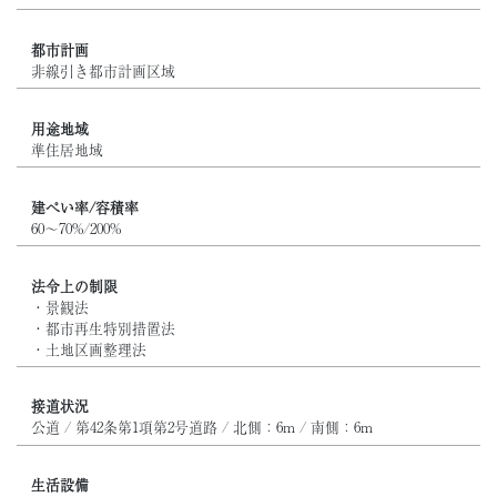
都市計画
非線引き都市計画区域
用途地域
準住居地域
建ぺい率/容積率
60～70%/200%
法令上の制限
・景観法
・都市再生特別措置法
・土地区画整理法
接道状況
公道 / 第42条第1項第2号道路 / 北側：6m / 南側：6m
生活設備