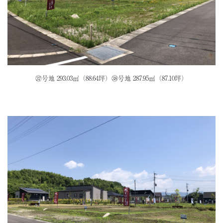
㊲号地 293.03㎡（88.64坪）㊳号地 287.95㎡（87.10坪）