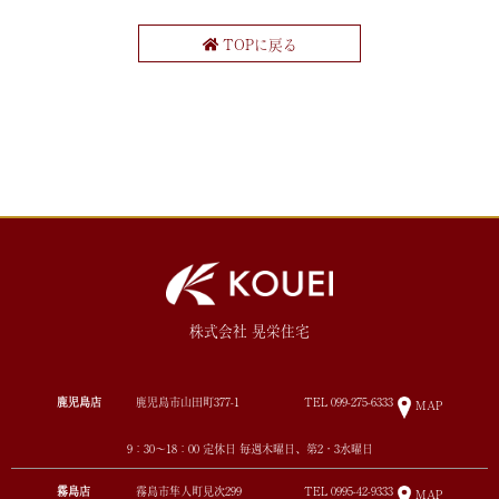
TOPに戻る
株式会社 晃栄住宅
鹿児島店
鹿児島市山田町377-1
TEL
099-275-6333
MAP
9：30～18：00 定休日 毎週木曜日、第2・3水曜日
霧島店
霧島市隼人町見次299
TEL
0995-42-9333
MAP