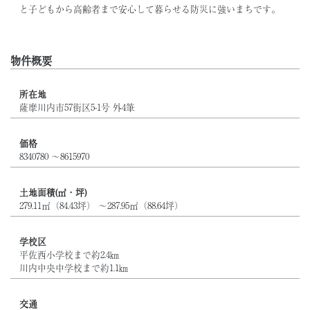
と子どもから高齢者まで安心して暮らせる防災に強いまちです。
物件概要
所在地
薩摩川内市57街区5-1号 外4筆
価格
8340780 ～8615970
土地面積(㎡・坪)
279.11㎡（84.43坪） ～287.95㎡（88.64坪）
学校区
平佐西小学校まで約2.4㎞
川内中央中学校まで約1.1㎞
交通