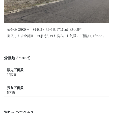
㊼号地 279.28㎡（84.48坪）㊽号地 279.11㎡（84.43坪）
間取りや資金計画、お家造りのお悩み。お気軽にご相談ください。
分譲地について
販売区画数
12区画
残り区画数
5区画
物件へのアクセス