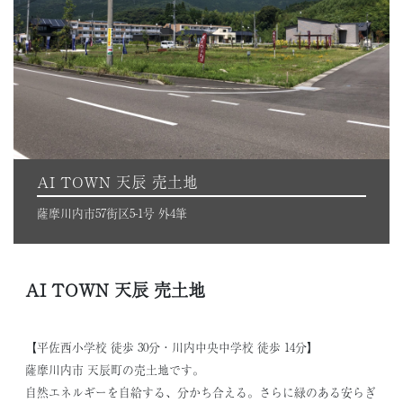
AI TOWN 天辰 売土地
薩摩川内市57街区5-1号 外4筆
AI TOWN 天辰 売土地
【平佐西小学校 徒歩 30分・川内中央中学校 徒歩 14分】
薩摩川内市 天辰町の売土地です。
自然エネルギーを自給する、分かち合える。さらに緑のある安らぎ