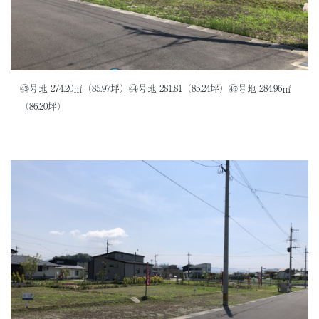
㊸号地 274.20㎡（85.97坪）㊹号地 281.81（85.24坪）㊺号地 284.96㎡
（86.20坪）