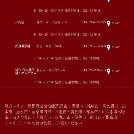
9：30～18：00 定休日 毎週木曜日、第2・3水曜日
川内店
薩摩川内市平佐町1716-1
TEL
0996-22-8333
MAP
9：30～18：00 定休日 毎週木曜日、第2・3水曜日
姶良展示場
姶良市西餅田216-1
TEL
0995-55-8860
MAP
10：00～17：00 定休日 毎週木曜日、第2・3水曜日
MBC住宅展示
鹿児島市与次郎2-5-37
TEL
099-230-7763
MAP
場モデルハウス
10：00～17：00 定休日 毎週木曜日、第2・3水曜日
対応エリア：鹿児島県全域(鹿児島市・鹿屋市・枕崎市・阿久根市・出
水市・垂水市・薩摩川内市・日置市・曽於市・霧島市・いちき串木野
市・南さつま市・志布志市・南九州市・伊佐市・姶良市・指宿市)
※エリアについてはお気軽にご相談ください