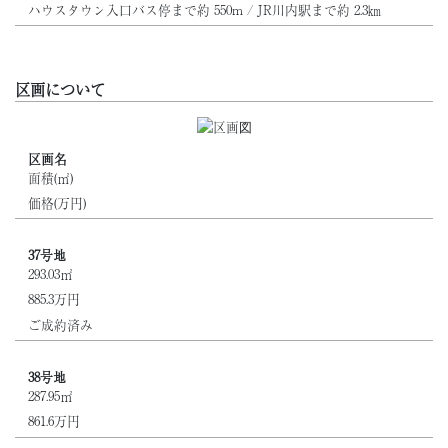
ハウスタウン入口バス停まで約 550m / JR川内駅まで約 2.3㎞
区画について
区画名
面積(㎡)
価格(万円)
37号地
293.03㎡
885.3万円
ご成約済み
38号地
287.95㎡
861.6万円