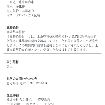
上水道：薩摩川内市
排水：浄化槽
電力供給：九州電力
ガス：プロパンガス区域
建築条件
※建築条件付
「建築条件付」とは、土地売買契約締結後3ヶ月以内に㈱晃栄住宅
と住宅の建築請負契約を締結して頂くことを停止条件として販売致
します。この期間内に住宅を建築しないことが確定したときは、土
地売買契約は白紙となり、受領した金銭はお返し致します。
取引態様
売主
見学のお問い合わせ先
鹿児島店 電話（099）275-6333
売主詳細
株式会社 晃栄住宅 鹿児島店
〒891-0104 鹿児島市山田町377-1