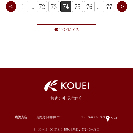
1
...
72
73
74
75
76
...
77
<
>
TOPに戻る
株式会社 晃栄住宅
鹿児島店
鹿児島市山田町377-1
TEL
099-275-6333
MAP
9：30～18：00 定休日 毎週木曜日、第2・3水曜日