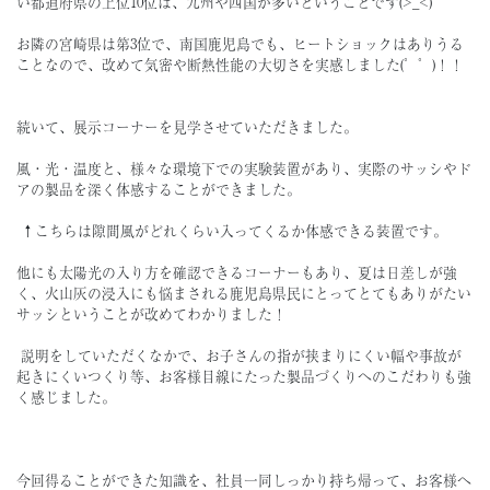
い都道府県の上位10位は、九州や四国が多いということです(>_<)
お隣の宮崎県は第3位で、南国鹿児島でも、ヒートショックはありうる
ことなので、改めて気密や断熱性能の大切さを実感しました(゜゜)！！
続いて、展示コーナーを見学させていただきました。
風・光・温度と、様々な環境下での実験装置があり、実際のサッシやド
アの製品を深く体感することができました。
↑こちらは隙間風がどれくらい入ってくるか体感できる装置です。
他にも太陽光の入り方を確認できるコーナーもあり、夏は日差しが強
く、火山灰の浸入にも悩まされる鹿児島県民にとってとてもありがたい
サッシということが改めてわかりました！
説明をしていただくなかで、お子さんの指が挟まりにくい幅や事故が
起きにくいつくり等、お客様目線にたった製品づくりへのこだわりも強
く感じました。
今回得ることができた知識を、社員一同しっかり持ち帰って、お客様へ