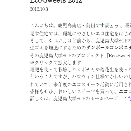
2012.10.3
こんにちは。鹿児島南店・前田です
最
晃栄住宅では、環境にやさしいエコ住宅をはじ
そして、3、4カ月ほど前から、鹿児島大学SC
生ゴミを堆肥にするための
ダンボールコンポス
その鹿児島大学SCPのプロジェクト『Eco-Swee
※クリックで拡大します
堆肥を使って栽培したカボチャや落花生を使っ
ということですが、ハロウィン仕様でかわいい
れていて、来年度のエコスイーツ活動に活用さ
皆様もぜひ、おいしいスイーツを買って、
エコ
詳しくは、鹿児島大学SCPのホームページ
こ