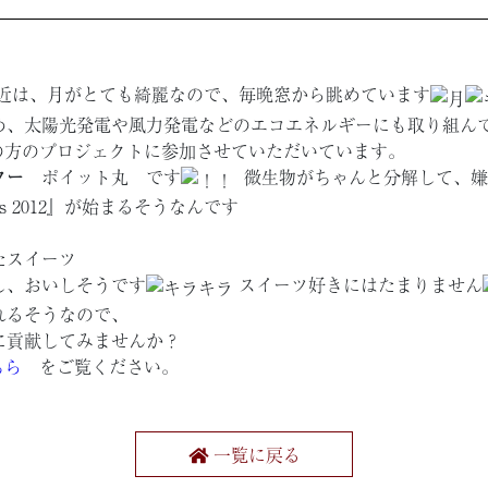
近は、月がとても綺麗なので、毎晩窓から眺めています
め、太陽光発電や風力発電などのエコエネルギーにも取り組ん
Pの方のプロジェクトに参加させていただいています。
ター
ポイット丸
です
微生物がちゃんと分解して、嫌
ts 2012』が始まるそうなんです
たスイーツ
し、おいしそうです
スイーツ好きにはたまりません
れるそうなので、
に貢献してみませんか？
ちら
をご覧ください。
一覧に戻る