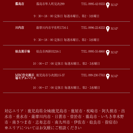
霧島店
霧島市隼人町見次299
TEL
0995-42-9333
MAP
9：30～18：00 定休日 毎週木曜日、第2・3水曜日
川内店
薩摩川内市平佐町1716-1
TEL
0996-22-8333
MAP
9：30～18：00 定休日 毎週木曜日、第2・3水曜日
姶良展示場
姶良市西餅田216-1
TEL
0995-55-8860
MAP
10：00～17：00 定休日 毎週木曜日、第2・3水曜日
MBC住宅展示
鹿児島市与次郎2-5-37
TEL
099-230-7763
MAP
場モデルハウス
10：00～17：00 定休日 毎週木曜日、第2・3水曜日
対応エリア：鹿児島県全域(鹿児島市・鹿屋市・枕崎市・阿久根市・出
水市・垂水市・薩摩川内市・日置市・曽於市・霧島市・いちき串木野
市・南さつま市・志布志市・南九州市・伊佐市・姶良市・指宿市)
※エリアについてはお気軽にご相談ください