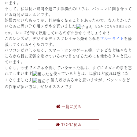
います。
そして、私は長い時間を過ごす事務所の中では、パソコンに向き合って
いる時間がほとんどです。
乾燥のせいもあってか、目が痛くなることもあったので、なんとかした
いなぁと思い
ＰＣ用メガネ
を買いました
ちなみにこちらは徳さんの
レンズが青く反射しているのがお分かりでしょうか？
です。
このレンズが、デジタルディスプレイから発せられる
ブルーライト
を軽
減してくれるそうなのです。
パソコンだけじゃなく、スマートホンやゲーム機、テレビなど様々なと
ころから目に影響を受けているので目を守るためにも使わなきゃと思っ
ています。
しかし、今までメガネを掛けていなかった私は、すぐにメガネの事を忘
れてしまいます
使っているときは、以前ほど疲れは感じな
くなりましたよ
個人差はあるかと思いますが、パソコンなど
の作業が多い方は、ぜひオススメです！
一覧に戻る
TOPに戻る