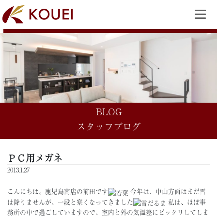
BLOG
スタッフブログ
ＰＣ用メガネ
2013.1.27
こんにちは。鹿児島南店の前田です
今年は、中山方面はまだ雪
は降りませんが、一段と寒くなってきました
私は、ほぼ事
務所の中で過ごしていますので、室内と外の気温差にビックリしてしま