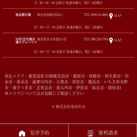
9：30～18：00 定休日 毎週木曜日、第2・3水曜日
姶良展示場
姶良市西餅田216-1
TEL
0995-55-8860
MAP
10：00～17：00 定休日 毎週木曜日、第2・3水曜日
MBC住宅展示
鹿児島市与次郎2-5-37
TEL
099-230-7763
MAP
場モデルハウス
10：00～17：00 定休日 毎週木曜日、第2・3水曜日
対応エリア：鹿児島県全域(鹿児島市・鹿屋市・枕崎市・阿久根市・出
水市・垂水市・薩摩川内市・日置市・曽於市・霧島市・いちき串木野
市・南さつま市・志布志市・南九州市・伊佐市・姶良市・指宿市)
※エリアについてはお気軽にご相談ください
© 株式会社晃栄住宅
見学予約
資料請求