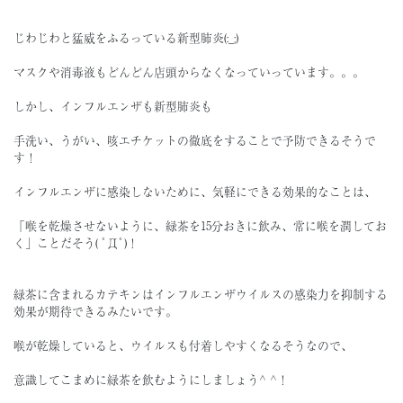
じわじわと猛威をふるっている新型肺炎(:_;)
マスクや消毒液もどんどん店頭からなくなっていっています。。。
しかし、インフルエンザも新型肺炎も
手洗い、うがい、咳エチケットの徹底をすることで予防できるそうで
す！
インフルエンザに感染しないために、気軽にできる効果的なことは、
「喉を乾燥させないように、緑茶を15分おきに飲み、常に喉を潤してお
く」ことだそう( ﾟДﾟ)！
緑茶に含まれるカテキンはインフルエンザウイルスの感染力を抑制する
効果が期待できるみたいです。
喉が乾燥していると、ウイルスも付着しやすくなるそうなので、
意識してこまめに緑茶を飲むようにしましょう^ ^！