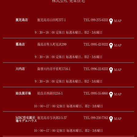
株式会社 晃栄住宅
鹿児島店
鹿児島市山田町377-1
TEL
099-275-6333
MAP
9：30～18：00 定休日 毎週木曜日、第2・3水曜日
霧島店
霧島市隼人町見次299
TEL
0995-42-9333
MAP
9：30～18：00 定休日 毎週木曜日、第2・3水曜日
川内店
薩摩川内市平佐町1716-1
TEL
0996-22-8333
MAP
9：30～18：00 定休日 毎週木曜日、第2・3水曜日
姶良展示場
姶良市西餅田216-1
TEL
0995-55-8860
MAP
10：00～17：00 定休日 毎週木曜日、第2・3水曜日
MBC住宅展示
鹿児島市与次郎2-5-37
TEL
099-230-7763
MAP
場モデルハウス
10：00～17：00 定休日 毎週木曜日、第2・3水曜日