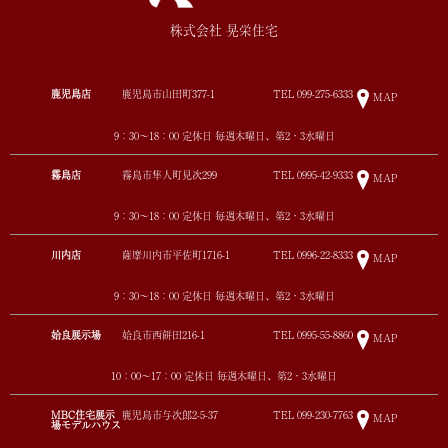
株式会社 晃栄住宅
鹿児島店
鹿児島市山田町377-1
TEL
099-275-6333
MAP
9：30～18：00 定休日 毎週木曜日、第2・3水曜日
霧島店
霧島市隼人町見次299
TEL
0995-42-9333
MAP
9：30～18：00 定休日 毎週木曜日、第2・3水曜日
川内店
薩摩川内市平佐町1716-1
TEL
0996-22-8333
MAP
9：30～18：00 定休日 毎週木曜日、第2・3水曜日
姶良展示場
姶良市西餅田216-1
TEL
0995-55-8860
MAP
10：00～17：00 定休日 毎週木曜日、第2・3水曜日
MBC住宅展示
鹿児島市与次郎2-5-37
TEL
099-230-7763
MAP
場モデルハウス