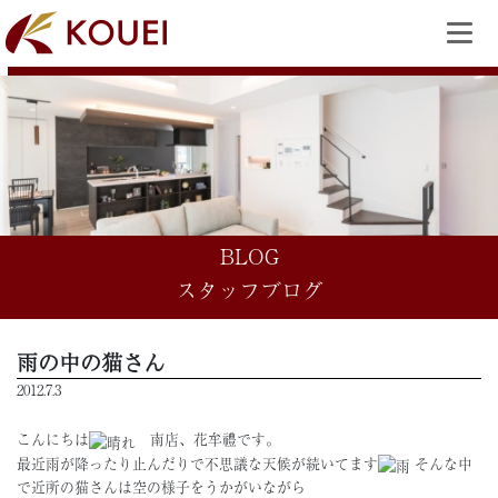
BLOG
スタッフブログ
雨の中の猫さん
2012.7.3
こんにちは
南店、花牟禮です。
最近雨が降ったり止んだりで不思議な天候が続いてます
そんな中
で近所の猫さんは空の様子をうかがいながら