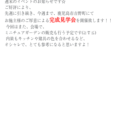
週末のイベントのお知らせです☆
ご好評により、
先週に引き続き、今週まで、鹿児島市吉野町にて
完成見学会
お施主様のご厚意による
を開催致します！！
今回はまた、会場で、
ミニチュアガーデンの販売も行う予定です(≧∇≦)
内装もキッチンや建具の色を合わせるなど、
オシャレで、とても参考になると思いますよ！