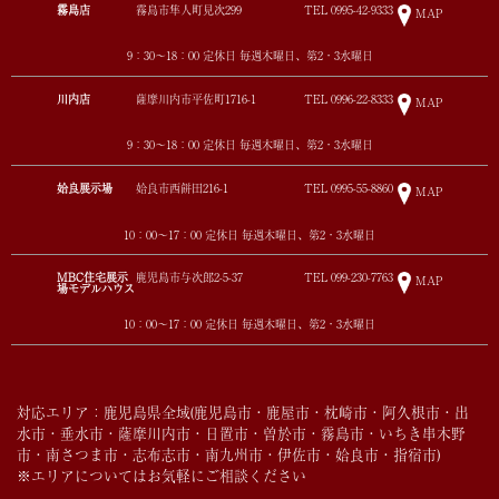
霧島店
霧島市隼人町見次299
TEL
0995-42-9333
MAP
9：30～18：00 定休日 毎週木曜日、第2・3水曜日
川内店
薩摩川内市平佐町1716-1
TEL
0996-22-8333
MAP
9：30～18：00 定休日 毎週木曜日、第2・3水曜日
姶良展示場
姶良市西餅田216-1
TEL
0995-55-8860
MAP
10：00～17：00 定休日 毎週木曜日、第2・3水曜日
MBC住宅展示
鹿児島市与次郎2-5-37
TEL
099-230-7763
MAP
場モデルハウス
10：00～17：00 定休日 毎週木曜日、第2・3水曜日
対応エリア：鹿児島県全域(鹿児島市・鹿屋市・枕崎市・阿久根市・出
水市・垂水市・薩摩川内市・日置市・曽於市・霧島市・いちき串木野
市・南さつま市・志布志市・南九州市・伊佐市・姶良市・指宿市)
※エリアについてはお気軽にご相談ください