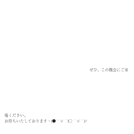
ぜひ、この機会にご来
場ください。
お待ちいたしておりますヽ(●´∀｀)○´∀｀)ﾉ