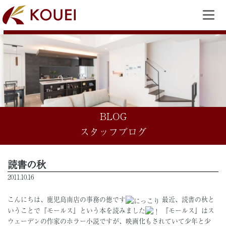
BLOG
スタッフブログ
読書の秋
2011.10.16
こんにちは、鹿児島南店の事務の徳です
最近、読書の秋と
いうことで『モールス』という本を読みました
『モールス』はス
ウェーデンの作家のホラー小説ですが、映画化もされていて少年と少