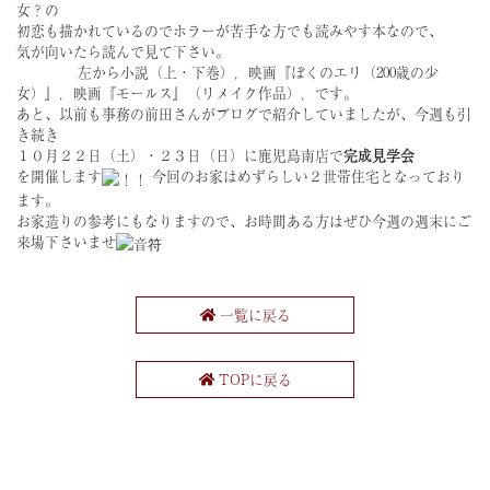
女？の
初恋も描かれているのでホラーが苦手な方でも読みやす本なので、
気が向いたら読んで見て下さい。
左から小説（上・下巻），映画『ぼくのエリ（200歳の少
女）』，映画『モールス』（リメイク作品），です。
あと、以前も事務の前田さんがブログで紹介していましたが、今週も引
き続き
１０月２２日（
土
）・２３日（
日
）
に鹿児島南店で
完成見学会
を開催します
今回のお家はめずらしい２世帯住宅となっており
ます。
お家造りの参考にもなりますので、お時間ある方はぜひ今週の週末にご
来場下さいませ
一覧に戻る
TOPに戻る