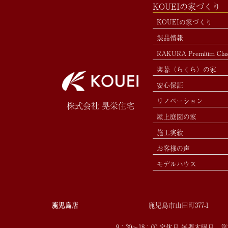
KOUEIの家づくり
KOUEIの家づくり
製品情報
RAKURA Premium Cla
楽暮（らくら）の家
安心保証
リノベーション
株式会社 晃栄住宅
屋上庭園の家
施工実績
お客様の声
モデルハウス
鹿児島店
鹿児島市山田町377-1
9：30～18：00 定休日 毎週木曜日、