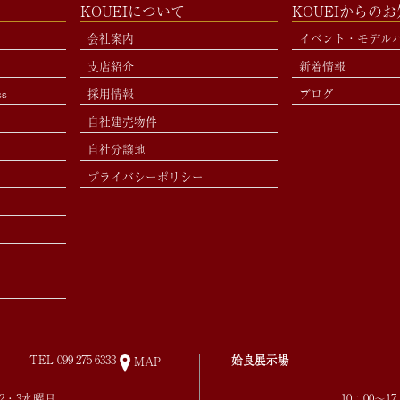
KOUEIについて
KOUEIからの
会社案内
イベント・モデル
支店紹介
新着情報
ss
採用情報
ブログ
自社建売物件
自社分譲地
プライバシーポリシー
TEL
099-275-6333
姶良展示場
MAP
第2・3水曜日
10：00～