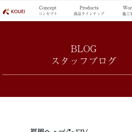
Concept
Products
Wor
コンセプト
商品ラインナップ
施工
BLOG
スタッフブログ
福岡へε=(/*~▽)/