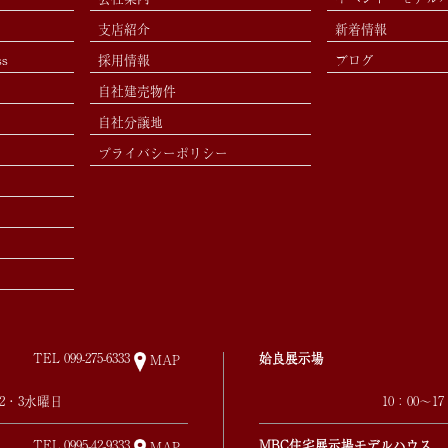
支店紹介
新着情報
ss
採用情報
ブログ
自社建売物件
自社分譲地
プライバシーポリシー
TEL
099-275-6333
姶良展示場
MAP
第2・3水曜日
10：00～
TEL
0995-42-9333
MBC住宅展示場モデルハウス
MAP