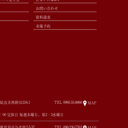
お問い合わせ
資料請求
来場予約
姶良市西餅田216-1
TEL
0995-55-8860
MAP
17：00 定休日 毎週木曜日、第2・3水曜日
鹿児島市与次郎2-5-37
TEL
099-230-7763
MAP