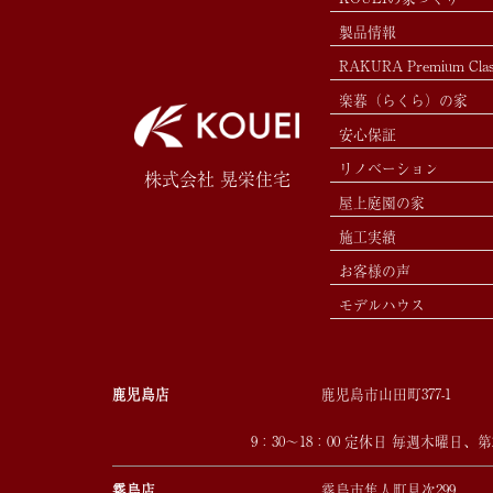
製品情報
RAKURA Premium Cla
楽暮（らくら）の家
安心保証
リノベーション
株式会社 晃栄住宅
屋上庭園の家
施工実績
お客様の声
モデルハウス
鹿児島店
鹿児島市山田町377-1
9：30～18：00 定休日 毎週木曜日、
霧島店
霧島市隼人町見次299