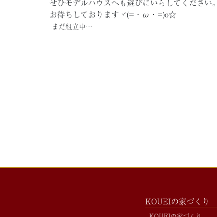
せひモデルハウスへも遊びにいらしてください
お待ちしておりますヾ(=・ω・=)o☆
まだ組立中…
KOUEIの家づくり
KOUEIの家づくり