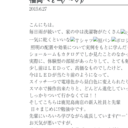
2015.6.27
こんにちは。
毎日雨が続いて、家の中は洗濯物がたくさん
一気に乾くといいな
照明の配置や効果について実例をもとに学んだ
ショールームもカタログでしか見たことのなか
実際に、体験型の部屋があったりして、とても
少し前はＬＥＤって、高価なものでしたけど、
今はＬＥＤが当たり前のようになって、
スイッチ一つで電球色から昼白色に変えられた
スマホで操作出来たりと、どんどん進化してい
しっかりついて行かなくては！！
そしてこちらは鹿児島南店の新入社員と先輩
日々まじめに!?勉強中です。
先輩にいろいろ学びながら成長しています(*^ーﾟ
お天気が悪いですが、