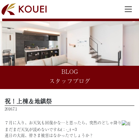
BLOG
スタッフブログ
祝！上棟＆地鎮祭
2016.7.1
７月に入り、お天気も回復かな…と思ったら、突然のどしゃ降り
まだまだ天気が読めないですね(；-_-) =3
連日の大雨、皆さま被害はなかったでしょうか？