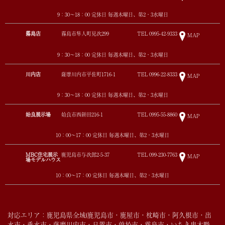
9：30～18：00 定休日 毎週木曜日、第2・3水曜日
霧島店
霧島市隼人町見次299
TEL
0995-42-9333
MAP
9：30～18：00 定休日 毎週木曜日、第2・3水曜日
川内店
薩摩川内市平佐町1716-1
TEL
0996-22-8333
MAP
9：30～18：00 定休日 毎週木曜日、第2・3水曜日
姶良展示場
姶良市西餅田216-1
TEL
0995-55-8860
MAP
10：00～17：00 定休日 毎週木曜日、第2・3水曜日
MBC住宅展示
鹿児島市与次郎2-5-37
TEL
099-230-7763
MAP
場モデルハウス
10：00～17：00 定休日 毎週木曜日、第2・3水曜日
対応エリア：鹿児島県全域(鹿児島市・鹿屋市・枕崎市・阿久根市・出
水市・垂水市・薩摩川内市・日置市・曽於市・霧島市・いちき串木野