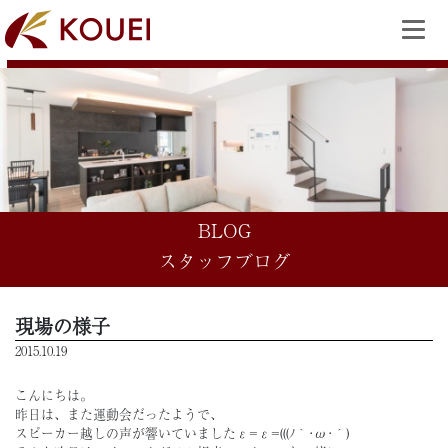
BLOG
スタッフブログ
現場の様子
2015.10.19
こんにちは。
昨日は、また運動会だったようで、
スピーカー越しの声が響いていましたε=ε=(((ﾉ｀･ω･´)