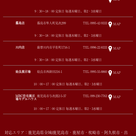
9：30～18：00 定休日 毎週木曜日、第2・3水曜日
霧島店
霧島市隼人町見次299
TEL
0995-42-9333
MAP
9：30～18：00 定休日 毎週木曜日、第2・3水曜日
川内店
薩摩川内市平佐町1716-1
TEL
0996-22-8333
MAP
9：30～18：00 定休日 毎週木曜日、第2・3水曜日
姶良展示場
姶良市西餅田216-1
TEL
0995-55-8860
MAP
10：00～17：00 定休日 毎週木曜日、第2・3水曜日
MBC住宅展示
鹿児島市与次郎2-5-37
TEL
099-230-7763
MAP
場モデルハウス
10：00～17：00 定休日 毎週木曜日、第2・3水曜日
対応エリア：鹿児島県全域(鹿児島市・鹿屋市・枕崎市・阿久根市・出