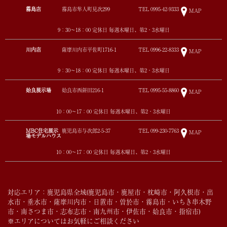
霧島店
霧島市隼人町見次299
TEL
0995-42-9333
MAP
9：30～18：00 定休日 毎週木曜日、第2・3水曜日
川内店
薩摩川内市平佐町1716-1
TEL
0996-22-8333
MAP
9：30～18：00 定休日 毎週木曜日、第2・3水曜日
姶良展示場
姶良市西餅田216-1
TEL
0995-55-8860
MAP
10：00～17：00 定休日 毎週木曜日、第2・3水曜日
MBC住宅展示
鹿児島市与次郎2-5-37
TEL
099-230-7763
MAP
場モデルハウス
10：00～17：00 定休日 毎週木曜日、第2・3水曜日
対応エリア：鹿児島県全域(鹿児島市・鹿屋市・枕崎市・阿久根市・出
水市・垂水市・薩摩川内市・日置市・曽於市・霧島市・いちき串木野
市・南さつま市・志布志市・南九州市・伊佐市・姶良市・指宿市)
※エリアについてはお気軽にご相談ください