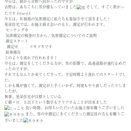
今日は、朝から吉野へ向かったのですが．．．
吉野は、あちこちに雪が積もっていました
そして、すごく寒かっ
たです彡(-ω-;)彡
今日は、Ｋ様邸の気密測定に私たちも参加させて頂きました！
晃栄住宅では、お施主様立会いのもと、測定が行われます。
セッテング中
気密測定の検査の方から、気密測定についてのご説明
測定スタート
測定中．．．ドキドキです
結果報告
このような流れで行われます！
今日は、測定をしてくださる方が、雪の影響で、高速道路が通行止めだ
ったのですが、
それでもなんとか来てくださって、予定時間より遅れてのスタートでし
た。
しかも風が強くて、測定が上手くいかず、何度もやり直しだったりしま
したが、
無事、晃栄住宅が目標としている
Ｃ値＝０．５以下という数字もクリアすることが出来ました
長い時間、お待ちいただいたお施主様有難うございました
また、雪の中測定にきてくださった測定員の方も有難うご
ざいました