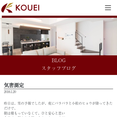
BLOG
スタッフブログ
気密測定
2016.1.20
昨日は、雪の予報でしたが、夜にバラバラと小粒のヒョウが降ってきた
だけで、
朝は積もっていなくて、ひと安心と思い