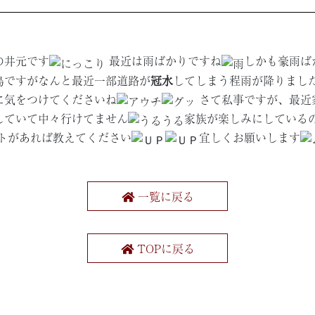
の井元です
最近は雨ばかりですね
しかも豪雨ば
島ですがなんと最近一部道路が
冠水
してしまう程雨が降りまし
に気をつけてくださいね
さて私事ですが、最近
していて中々行けてません
家族が楽しみにしている
トがあれば教えてください
宜しくお願いします
一覧に戻る
TOPに戻る