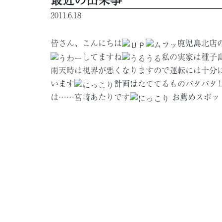
2011.6.18
皆さん、こんにちは
鹿児島北店
してますね
私の実家は種子
雨天時は視界が悪くなりますので運転には十分
います
計画はたててるものバタバタ
は……宮崎あたりです
お薦めスポッ