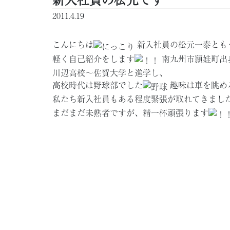
2011.4.19
こんにちは
新入社員の
松元一泰
とも
軽く自己紹介をします
南九州市
頴娃町
出
川辺高校～佐賀大学と進学し、
高校時代は
野球部
でした
趣味は
車
を眺め
私たち新入社員もある程度緊張が取れてきまし
まだまだ未熟者ですが、精一杯頑張ります