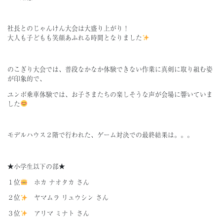
社長とのじゃんけん大会は大盛り上がり！
大人も子どもも笑顔あふれる時間となりました
のこぎり大会では、普段なかなか体験できない作業に真剣に取り組む姿
が印象的で、
ユンボ乗車体験では、お子さまたちの楽しそうな声が会場に響いていま
した
モデルハウス２階で行われた、ゲーム対決での最終結果は。。。
★小学生以下の部★
１位
ホカ ナオタカ さん
２位
ヤマムラ リュウシン さん
３位
アリマ ミナト さん