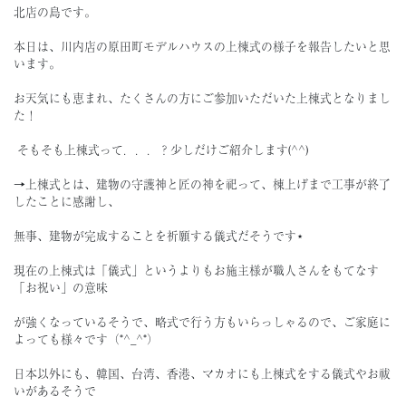
北店の島です。
本日は、川内店の原田町モデルハウスの上棟式の様子を報告したいと思
います。
お天気にも恵まれ、たくさんの方にご参加いただいた上棟式となりまし
た！
そもそも上棟式って．．．？少しだけご紹介します(^^)
→上棟式とは、建物の守護神と匠の神を祀って、棟上げまで工事が終了
したことに感謝し、
無事、建物が完成することを祈願する儀式だそうです⋆
現在の上棟式は「儀式」というよりもお施主様が職人さんをもてなす
「お祝い」の意味
が強くなっているそうで、略式で行う方もいらっしゃるので、ご家庭に
よっても様々です（*^_^*）
日本以外にも、韓国、台湾、香港、マカオにも上棟式をする儀式やお祓
いがあるそうで