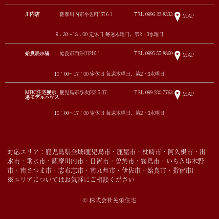
川内店
薩摩川内市平佐町1716-1
TEL
0996-22-8333
MAP
9：30～18：00 定休日 毎週木曜日、第2・3水曜日
姶良展示場
姶良市西餅田216-1
TEL
0995-55-8860
MAP
10：00～17：00 定休日 毎週木曜日、第2・3水曜日
MBC住宅展示
鹿児島市与次郎2-5-37
TEL
099-230-7763
MAP
場モデルハウス
10：00～17：00 定休日 毎週木曜日、第2・3水曜日
対応エリア：鹿児島県全域(鹿児島市・鹿屋市・枕崎市・阿久根市・出
水市・垂水市・薩摩川内市・日置市・曽於市・霧島市・いちき串木野
市・南さつま市・志布志市・南九州市・伊佐市・姶良市・指宿市)
※エリアについてはお気軽にご相談ください
© 株式会社晃栄住宅