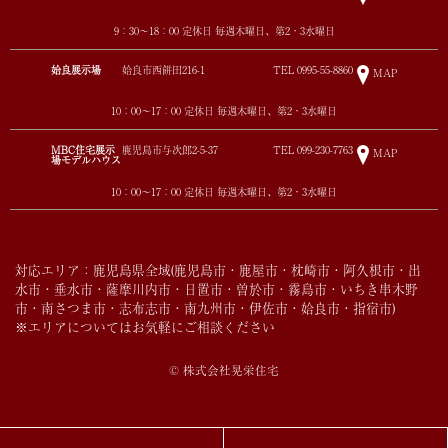
9：30～18：00 定休日 毎週木曜日、第2・3水曜日
姶良展示場
姶良市西餅田216-1
TEL
0995-55-8860
MAP
10：00～17：00 定休日 毎週木曜日、第2・3水曜日
MBC住宅展示
鹿児島市与次郎2-5-37
TEL
099-230-7763
MAP
場モデルハウス
10：00～17：00 定休日 毎週木曜日、第2・3水曜日
対応エリア：鹿児島県全域(鹿児島市・鹿屋市・枕崎市・阿久根市・出
水市・垂水市・薩摩川内市・日置市・曽於市・霧島市・いちき串木野
市・南さつま市・志布志市・南九州市・伊佐市・姶良市・指宿市)
※エリアについてはお気軽にご相談ください
© 株式会社晃栄住宅