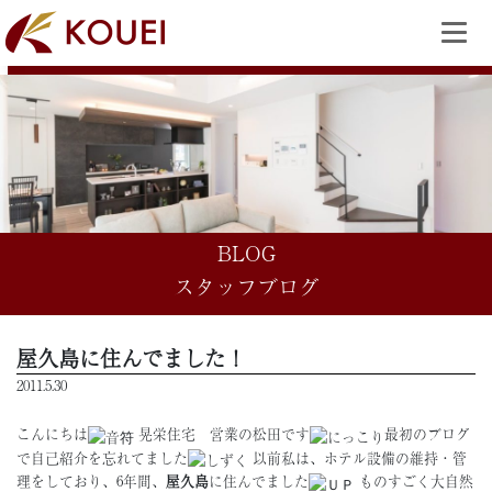
BLOG
スタッフブログ
屋久島に住んでました！
2011.5.30
こんにちは
晃栄住宅 営業の松田です
最初のブログ
で自己紹介を忘れてました
以前私は、ホテル設備の維持・管
理をしており、6年間、
屋久島
に住んでました
ものすごく大自然