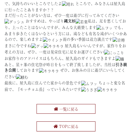
で、気持ちのいいところでしたよ
ところで、みなさんは屋久島
に行ったことありますか？？
まだ行ったことがない方は、ぜひ一度は遊びに行ってみてください
おすすめは、やっぱり
縄文杉
私は、足を悪くしてお
り、上ったことはないんですが、みんな大絶賛します
でも、
あまり歩きたくはないなという方には、滝なども有名な滝がいくつかあ
るので、楽しめますよ
雨の多い季節は迫力満点です
まさに今ですね
屋久島もいいんですが、家作りをお
考えの方は、ぜひ、一度は晃栄住宅に足をお運びください
お家作りのアドバイスはもちろん、屋久島のガイドもできますよ
あと、星ヶ峯の住宅祭が昨日をもって終了致しましたが、当社は
引き続
き公開
しております
ぜひ、お休みの日に遊びにいらしてく
ださい
最後に、屋久島に住んでた家からの景色です
ちょっと変な名
前で、『モッチョム岳』っていうみたいです
一覧に戻る
TOPに戻る