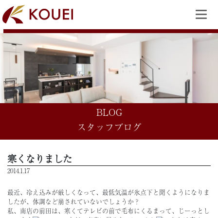
BLOG
スタッフブログ
寒くなりました
2014.1.17
最近、冷え込みが厳しくなって、最低気温が氷点下と聞くようになりま
したが、体調など崩されていないでしょうか？
私、南店の前田は、寒くてテレビの前で毛布にくるまって、じーっとし