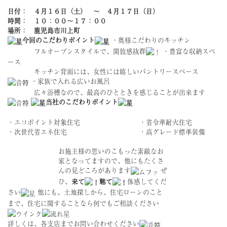
日付： ４月１６日（土） 〜 ４月１７日（日）
時間： １０：００〜１７：００
場所： 鹿児島市川上町
今回のこだわりポイント
・奥様こだわりのキッチン
フルオープンスタイルで、開放感抜群
・豊富な収納スペ
ース
キッチン背面には、女性には嬉しいパントリースペース
・家族で入れる広いお風呂
広々浴槽なので、最高のひとときを感じることが出来ます
当社のこだわりポイント
・エコポイント対象住宅 ・省令準耐火住宅
・次世代省エネ住宅 ・高グレード標準装備
お施主様の思いのこもった素敵なお
家となってますので、他にもたくさ
んの見どころがあります
ぜ
ひ、
来て
魅て
体感してくだ
さい
他にも、土地探しから、住宅ローンのこと
まで、住宅に関することなら何でもご相談ください
詳しくは、各支店までお問い合わせください