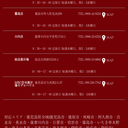
9：30～18：00 定休日 毎週木曜日、第2・3水曜日
霧島店
霧島市隼人町見次299
TEL
0995-42-9333
MAP
9：30～18：00 定休日 毎週木曜日、第2・3水曜日
川内店
薩摩川内市平佐町1716-1
TEL
0996-22-8333
MAP
9：30～18：00 定休日 毎週木曜日、第2・3水曜日
姶良展示場
姶良市西餅田216-1
TEL
0995-55-8860
MAP
10：00～17：00 定休日 毎週木曜日、第2・3水曜日
MBC住宅展示
鹿児島市与次郎2-5-37
TEL
099-230-7763
MAP
場モデルハウス
10：00～17：00 定休日 毎週木曜日、第2・3水曜日
対応エリア：鹿児島県全域(鹿児島市・鹿屋市・枕崎市・阿久根市・出
水市・垂水市・薩摩川内市・日置市・曽於市・霧島市・いちき串木野
市・南さつま市・志布志市・南九州市・伊佐市・姶良市・指宿市)