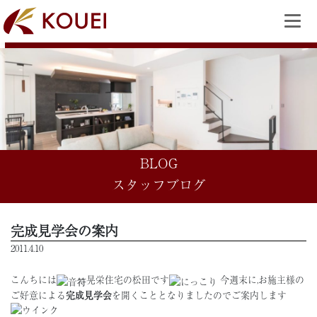
BLOG
スタッフブログ
完成見学会の案内
2011.4.10
こんちには
晃栄住宅の松田です
今週末に,お施主様の
ご好意による
完成見学会
を開くこととなりましたのでご案内します