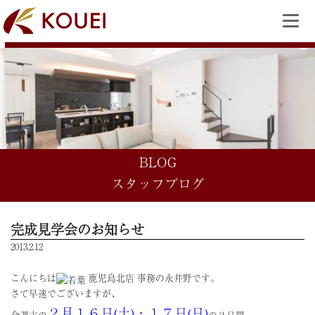
BLOG
スタッフブログ
完成見学会のお知らせ
2013.2.12
こんにちは
鹿児島北店 事務の永井野です。
さて早速でございますが、
２月１６日(土)・１７日(日)
今週末の
の２日間、