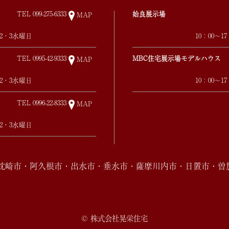
TEL
099-275-6333
姶良展示場
MAP
第2・3水曜日
10：00～
TEL
0995-42-9333
MBC住宅展示場モデルハウス
MAP
第2・3水曜日
10：00～
TEL
0996-22-8333
MAP
第2・3水曜日
・枕崎市・阿久根市・出水市・垂水市・薩摩川内市・日置市・曽
© 株式会社晃栄住宅