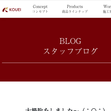
Concept
Products
Wor
コンセプト
商品ラインナップ
施工
BLOG
スタッフブログ
大掃除をしました～（＾〇＾）