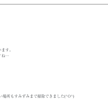
います。
すね…
場所もすみずみまで掃除できました(^O^)