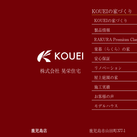
KOUEIの家づくり
KOUEIの家づくり
製品情報
RAKURA Premium Cla
楽暮（らくら）の家
安心保証
リノベーション
株式会社 晃栄住宅
屋上庭園の家
施工実績
お客様の声
モデルハウス
鹿児島店
鹿児島市山田町377-1