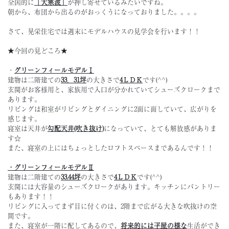
全国的に
「大寒波」
が押し寄せているみたいですね。
朝から、布団から出るのがおっくうになっておりました。。。。
さて、晃栄住宅では週末にモデルハウスの見学会を行います！！
★今回の見どころ★
・
グリーンフィールモデルⅠ
建物は二階建ての
33．31坪
の大きさで
4ＬＤＫ
です(^^)
玄関がお客様用と、家族用で入口が分かれていてシューズクロークまで
あります。
リビングは和室がリビングとダイニングに2面に面していて、広がりを
感じます。
寝室は天井が
勾配天井(吹き抜け)
になっていて、とても解放感がありま
す☆
また、寝室の上にはちょっとしたロフトスペースまであるんです！！
・グリーンフィールモデルⅡ
建物は二階建ての
33.44坪
の大きさで
4ＬＤＫ
です(^^)
玄関には大容量のシューズクロークがあります。キッチンにパントリー
もあります！！
リビングに入ってまず目に付くのは、2階まで広がる大きな吹抜けの空
間です。
また、寝室が一階に配してあるので、
将来的には平屋の様な
生活ができ