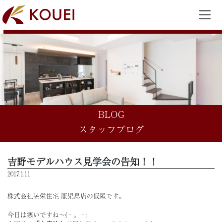
BLOG
スタッフブログ
吉野モデルハウス見学会の告知！！
2017.1.11
株式会社晃栄住宅 鹿児島店の仮屋です。
今日は寒いですね～(・。・;