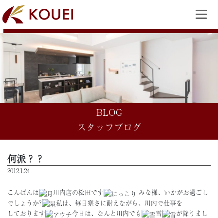
BLOG
スタッフブログ
何派？？
2012.1.24
こんばんは
川内店の松田です
みな様、いかがお過ごし
でしょうか?
私は、毎日寒さに耐えながら、川内で仕事を
しております
今日は、なんと川内でも
雪
が降りまし