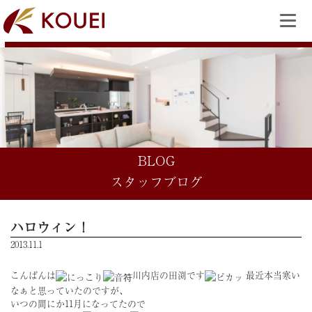
BLOG
スタッフブログ
ハロウィン！
2013.11.1
こんばんは
川内店の田渕です
最近本当寒い
なぁと思っていたのですが、
いつの間にか11月になってたので