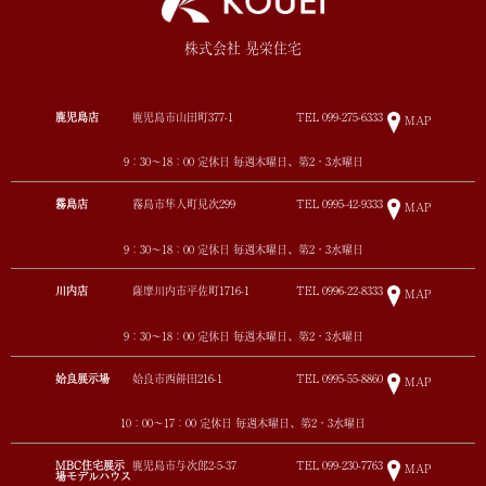
株式会社 晃栄住宅
鹿児島店
鹿児島市山田町377-1
TEL
099-275-6333
MAP
9：30～18：00 定休日 毎週木曜日、第2・3水曜日
霧島店
霧島市隼人町見次299
TEL
0995-42-9333
MAP
9：30～18：00 定休日 毎週木曜日、第2・3水曜日
川内店
薩摩川内市平佐町1716-1
TEL
0996-22-8333
MAP
9：30～18：00 定休日 毎週木曜日、第2・3水曜日
姶良展示場
姶良市西餅田216-1
TEL
0995-55-8860
MAP
10：00～17：00 定休日 毎週木曜日、第2・3水曜日
MBC住宅展示
鹿児島市与次郎2-5-37
TEL
099-230-7763
MAP
場モデルハウス