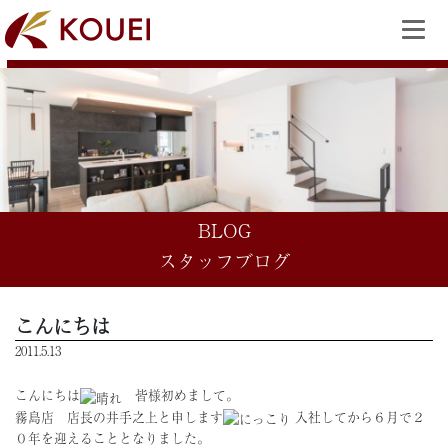
BLOG
スタッフブログ
こんにちは
2011.5.13
こんにちは
皆様初めまして。
霧島店 店長の井手之上と申します
入社してから６月で２
０年を迎えることとなりました。