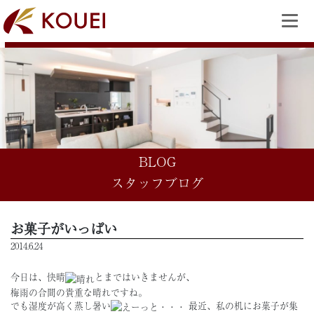
BLOG
スタッフブログ
お菓子がいっぱい
2014.6.24
今日は、快晴
とまではいきませんが、
梅雨の合間の貴重な晴れですね。
でも湿度が高く蒸し暑い
最近、私の机にお菓子が集