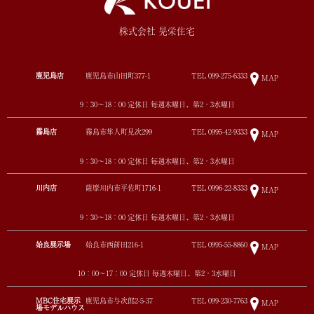
株式会社 晃栄住宅
鹿児島店
鹿児島市山田町377-1
TEL
099-275-6333
MAP
9：30～18：00 定休日 毎週木曜日、第2・3水曜日
霧島店
霧島市隼人町見次299
TEL
0995-42-9333
MAP
9：30～18：00 定休日 毎週木曜日、第2・3水曜日
川内店
薩摩川内市平佐町1716-1
TEL
0996-22-8333
MAP
9：30～18：00 定休日 毎週木曜日、第2・3水曜日
姶良展示場
姶良市西餅田216-1
TEL
0995-55-8860
MAP
10：00～17：00 定休日 毎週木曜日、第2・3水曜日
MBC住宅展示
鹿児島市与次郎2-5-37
TEL
099-230-7763
MAP
場モデルハウス