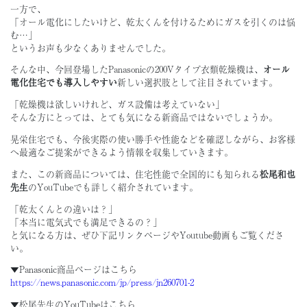
一方で、
「オール電化にしたいけど、乾太くんを付けるためにガスを引くのは悩
む…」
というお声も少なくありませんでした。
そんな中、今回登場したPanasonicの200Vタイプ衣類乾燥機は、
オール
電化住宅でも導入しやすい
新しい選択肢として注目されています。
「乾燥機は欲しいけれど、ガス設備は考えていない」
そんな方にとっては、とても気になる新商品ではないでしょうか。
晃栄住宅でも、今後実際の使い勝手や性能などを確認しながら、お客様
へ最適なご提案ができるよう情報を収集していきます。
また、この新商品については、住宅性能で全国的にも知られる
松尾和也
先生
のYouTubeでも詳しく紹介されています。
「乾太くんとの違いは？」
「本当に電気式でも満足できるの？」
と気になる方は、ぜひ下記リンクページやYoutube動画もご覧くださ
い。
▼Panasonic商品ページはこちら
https://news.panasonic.com/jp/press/jn260701-2
▼松尾先生のYouTubeはこちら