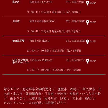
霧島店
霧島市隼人町見次299
TEL
0995-42-9333
MAP
9：30～18：00 定休日 毎週木曜日、第2・3水曜日
川内店
薩摩川内市平佐町1716-1
TEL
0996-22-8333
MAP
9：30～18：00 定休日 毎週木曜日、第2・3水曜日
姶良展示場
姶良市西餅田216-1
TEL
0995-55-8860
MAP
10：00～17：00 定休日 毎週木曜日、第2・3水曜日
MBC住宅展示
鹿児島市与次郎2-5-37
TEL
099-230-7763
MAP
場モデルハウス
10：00～17：00 定休日 毎週木曜日、第2・3水曜日
対応エリア：鹿児島県全域(鹿児島市・鹿屋市・枕崎市・阿久根市・出
水市・垂水市・薩摩川内市・日置市・曽於市・霧島市・いちき串木野
市・南さつま市・志布志市・南九州市・伊佐市・姶良市・指宿市)
※エリアについてはお気軽にご相談ください